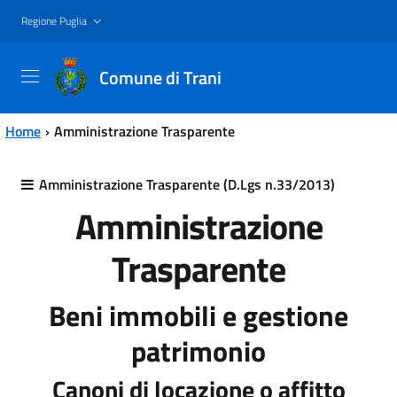
Vai al contenuto principale
Vai al menu principale
Regione Puglia
Comune di Trani
Home
Amministrazione Trasparente
Amministrazione Trasparente (D.Lgs n.33/2013)
Amministrazione
Trasparente
Beni immobili e gestione
patrimonio
Canoni di locazione o affitto