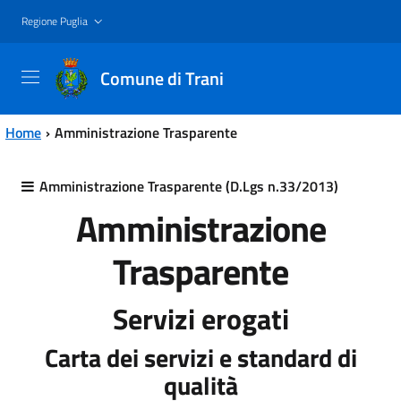
Vai al contenuto principale
Vai al menu principale
Regione Puglia
Comune di Trani
Home
Amministrazione Trasparente
Amministrazione Trasparente (D.Lgs n.33/2013)
Amministrazione
Trasparente
Servizi erogati
Carta dei servizi e standard di
qualità