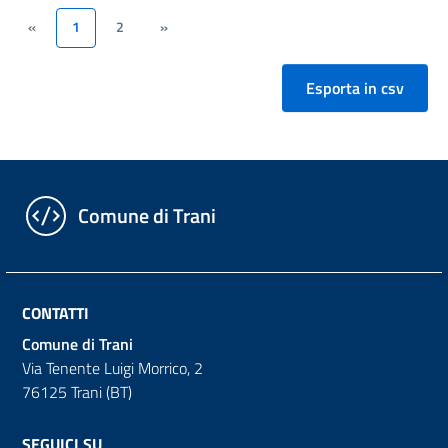
«
1
2
»
(current)
Comune di Trani
CONTATTI
Comune di Trani
Via Tenente Luigi Morrico, 2
76125 Trani (BT)
SEGUICI SU