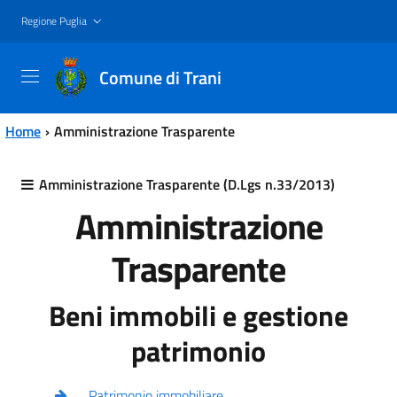
Vai al contenuto principale
Vai al menu principale
Regione Puglia
Comune di Trani
Home
Amministrazione Trasparente
Amministrazione Trasparente (D.Lgs n.33/2013)
Amministrazione
Trasparente
Beni immobili e gestione
patrimonio
Patrimonio immobiliare