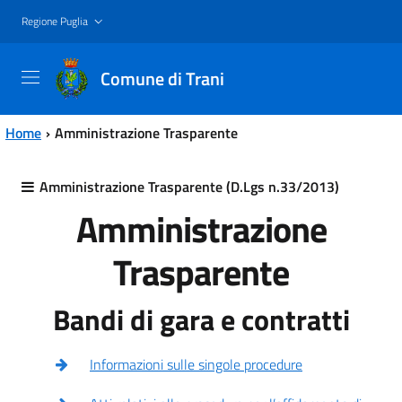
Vai al contenuto principale
Vai al menu principale
Regione Puglia
Comune di Trani
Home
Amministrazione Trasparente
Amministrazione Trasparente (D.Lgs n.33/2013)
Amministrazione
Trasparente
Bandi di gara e contratti
Informazioni sulle singole procedure