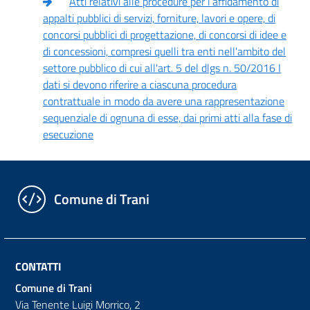
Atti relativi alle procedure per l’affidamento di
appalti pubblici di servizi, forniture, lavori e opere, di
concorsi pubblici di progettazione, di concorsi di idee e
di concessioni, compresi quelli tra enti nell'ambito del
settore pubblico di cui all'art. 5 del dlgs n. 50/2016 I
dati si devono riferire a ciascuna procedura
contrattuale in modo da avere una rappresentazione
sequenziale di ognuna di esse, dai primi atti alla fase di
esecuzione
Comune di Trani
CONTATTI
Comune di Trani
Via Tenente Luigi Morrico, 2