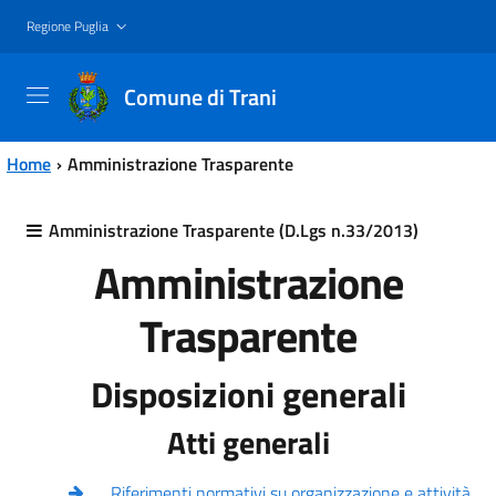
Vai al contenuto principale
Vai al menu principale
Regione Puglia
Comune di Trani
Home
Amministrazione Trasparente
Amministrazione Trasparente (D.Lgs n.33/2013)
Amministrazione
Trasparente
Disposizioni generali
Atti generali
Riferimenti normativi su organizzazione e attività