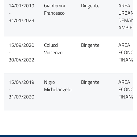
14/01/2019
Gianferrini
Dirigente
AREA
-
Francesco
URBANIS
31/01/2023
DEMANI
AMBIEN
15/09/2020
Colucci
Dirigente
AREA
-
Vincenzo
ECONOM
30/04/2022
FINANZI
15/04/2019
Nigro
Dirigente
AREA
-
Michelangelo
ECONOM
31/07/2020
FINANZI