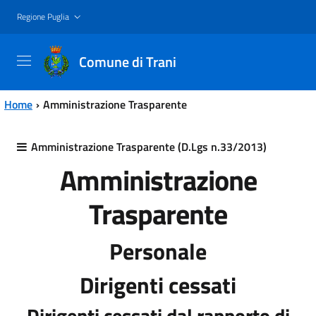
Vai al contenuto principale
Vai al menu principale
Regione Puglia
Comune di Trani
Home
Amministrazione Trasparente
Amministrazione Trasparente (D.Lgs n.33/2013)
Amministrazione
Trasparente
Personale
Dirigenti cessati
Dirigenti cessati dal rapporto di