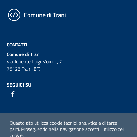
Comune di Trani
CONTATTI
Comune di Trani
Via Tenente Luigi Morrico, 2
76125 Trani (BT)
SEGUICI SU
Facebook
Sezione Link Utili
Questo sito utilizza cookie tecnici, analytics e di terze
Dichiarazione di accessibilità
parti.
Proseguendo nella navigazione accetti l’utilizzo dei
cookie.