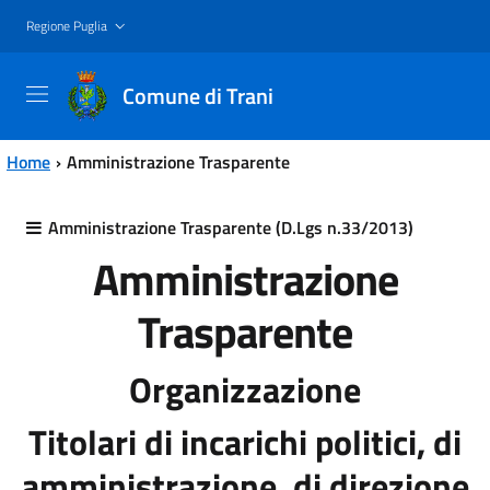
Vai al contenuto principale
Vai al menu principale
Regione Puglia
Comune di Trani
Home
Amministrazione Trasparente
Amministrazione Trasparente (D.Lgs n.33/2013)
Amministrazione
Trasparente
Organizzazione
Titolari di incarichi politici, di
amministrazione, di direzione