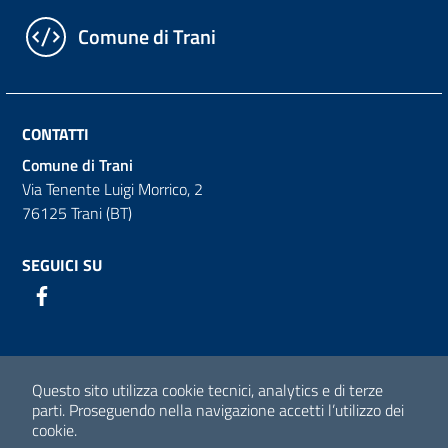
Comune di Trani
CONTATTI
Comune di Trani
Via Tenente Luigi Morrico, 2
76125 Trani (BT)
SEGUICI SU
Facebook
Sezione Link Utili
Questo sito utilizza cookie tecnici, analytics e di terze
Dichiarazione di accessibilità
parti.
Proseguendo nella navigazione accetti l’utilizzo dei
cookie.
Privacy policy