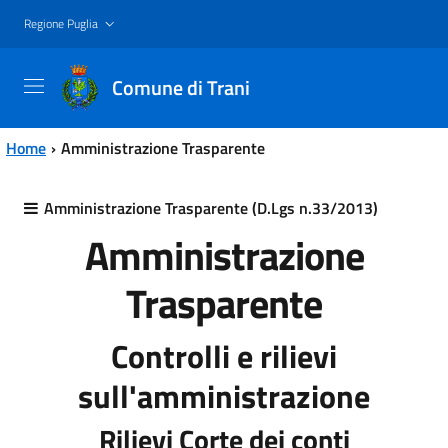
Vai al contenuto principale
Vai al menu principale
Regione Puglia
Comune di Trani
Home
Amministrazione Trasparente
Amministrazione Trasparente (D.Lgs n.33/2013)
Amministrazione
Trasparente
Controlli e rilievi
sull'amministrazione
Rilievi Corte dei conti