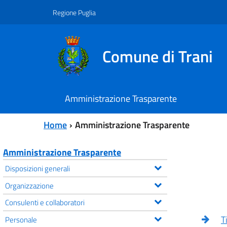
Vai al contenuto principale
Vai al menu principale
Regione Puglia
Comune di Trani
Amministrazione Trasparente
Home
Amministrazione Trasparente
Amministrazione Trasparente
Disposizioni generali
Organizzazione
Consulenti e collaboratori
T
Personale