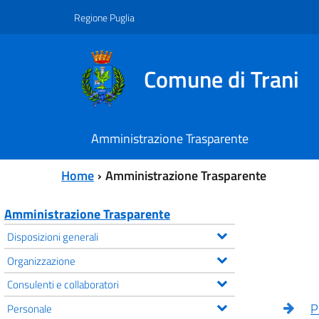
Vai al contenuto principale
Vai al menu principale
Regione Puglia
Comune di Trani
Amministrazione Trasparente
Home
Amministrazione Trasparente
Amministrazione Trasparente
Disposizioni generali
Organizzazione
Consulenti e collaboratori
P
Personale