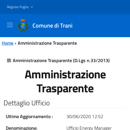
Vai al contenuto principale
Vai al menu principale
Regione Puglia
Comune di Trani
Home
Amministrazione Trasparente
Amministrazione Trasparente (D.Lgs n.33/2013)
Amministrazione
Trasparente
Dettaglio Ufficio
Ultimo Aggiornamento :
30/06/2020 12:52
Denominazione:
Ufficio Energy Manager